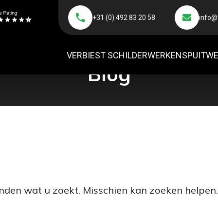
Betrouwbaar en deskundig
Geen klus te groot
+31 (0) 492 83 20 58
info@
VERBIEST SCHILDERWERKEN
SPUITW
Blog
vinden wat u zoekt. Misschien kan zoeken helpen.